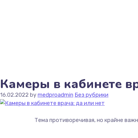
Камеры в кабинете вр
16.02.2022
by
medproadmin
Без рубрики
Тема противоречивая, но крайне важн